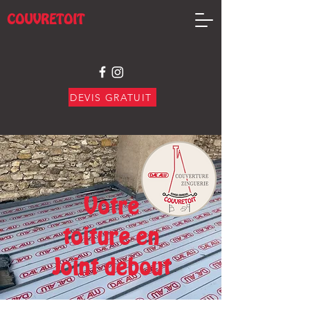
COUVRETOIT
DEVIS GRATUIT
Votre
toiture en
Joint debout